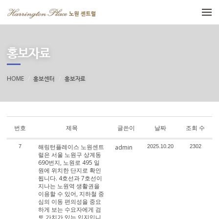
메뉴 건너뛰기
홍보자료
HOME
홍보센터
홍보자료
번호
제목
글쓴이
날짜
조회 수
해링턴플레이스 노원센트
7
admin
2025.10.20
2302
럴은 서울 노원구 상계동
690번지, 노원로 495 일
원에 위치한 단지로 확인
됩니다. 4호선과 7호선이
지나는 노원역 생활권을
이용할 수 있어, 지하철 중
심의 이동 편의성을 중요
하게 보는 수요자에게 검
토 가치가 있는 입지입니