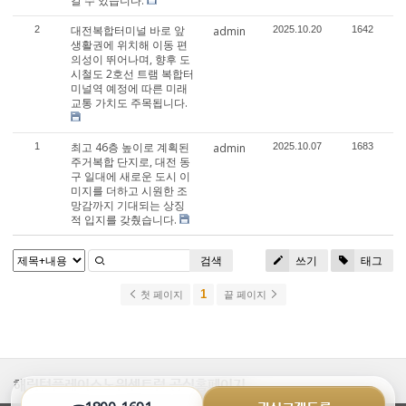
갈 수 있습니다.
대전복합터미널 바로 앞
2
admin
2025.10.20
1642
생활권에 위치해 이동 편
의성이 뛰어나며, 향후 도
시철도 2호선 트램 복합터
미널역 예정에 따른 미래
교통 가치도 주목됩니다.
최고 46층 높이로 계획된
1
admin
2025.10.07
1683
주거복합 단지로, 대전 동
구 일대에 새로운 도시 이
미지를 더하고 시원한 조
망감까지 기대되는 상징
적 입지를 갖췄습니다.
검색
쓰기
태그
1
첫 페이지
끝 페이지
해링턴플레이스노원센트럴 공식홈페이지