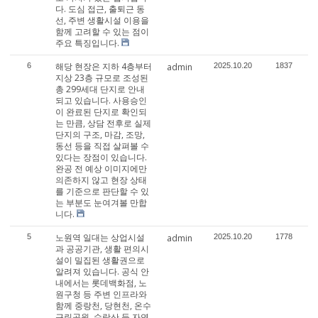
다. 도심 접근, 출퇴근 동
선, 주변 생활시설 이용을
함께 고려할 수 있는 점이
주요 특징입니다.
해당 현장은 지하 4층부터
6
admin
2025.10.20
1837
지상 23층 규모로 조성된
총 299세대 단지로 안내
되고 있습니다. 사용승인
이 완료된 단지로 확인되
는 만큼, 상담 전후로 실제
단지의 구조, 마감, 조망,
동선 등을 직접 살펴볼 수
있다는 장점이 있습니다.
완공 전 예상 이미지에만
의존하지 않고 현장 상태
를 기준으로 판단할 수 있
는 부분도 눈여겨볼 만합
니다.
노원역 일대는 상업시설
5
admin
2025.10.20
1778
과 공공기관, 생활 편의시
설이 밀집된 생활권으로
알려져 있습니다. 공식 안
내에서는 롯데백화점, 노
원구청 등 주변 인프라와
함께 중랑천, 당현천, 온수
근린공원, 수락산 등 자연