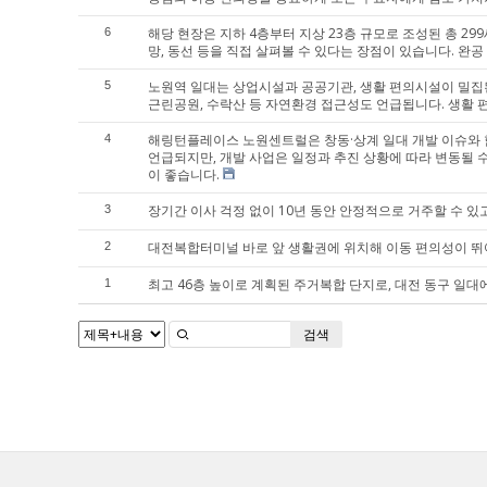
해당 현장은 지하 4층부터 지상 23층 규모로 조성된 총 29
6
망, 동선 등을 직접 살펴볼 수 있다는 장점이 있습니다. 완
노원역 일대는 상업시설과 공공기관, 생활 편의시설이 밀집된
5
근린공원, 수락산 등 자연환경 접근성도 언급됩니다. 생활 
해링턴플레이스 노원센트럴은 창동·상계 일대 개발 이슈와 함께
4
언급되지만, 개발 사업은 일정과 추진 상황에 따라 변동될 
이 좋습니다.
장기간 이사 걱정 없이 10년 동안 안정적으로 거주할 수 있
3
대전복합터미널 바로 앞 생활권에 위치해 이동 편의성이 뛰어
2
최고 46층 높이로 계획된 주거복합 단지로, 대전 동구 일
1
검색