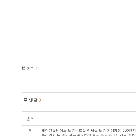
첨부 [
1
]
댓글
0
번호
해링턴플레이스 노원센트럴은 서울 노원구 상계동 690번지, 
»
중심의 이동 편의성을 중요하게 보는 수요자에게 검토 가치가 